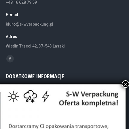
+48 16 628 79 59
E-mail
biuro@s-wverpackung.pl
Adres
Wietlin Trzeci 42, 37-543 Laszki
Znajdź nas na:
Facebook
otworzy
DODATKOWE INFORMACJE
się
w
CZYM SIĘ ZAJMUJEMY
nowym
oknie
Opakowania transportowe, pakowanie gabarytów, sztauowanie
kontenerów, relokacje maszyn, produkcja ekologicznych
opakowań do transportu gabarytów.
POLITYKA PRYWATNOŚCI