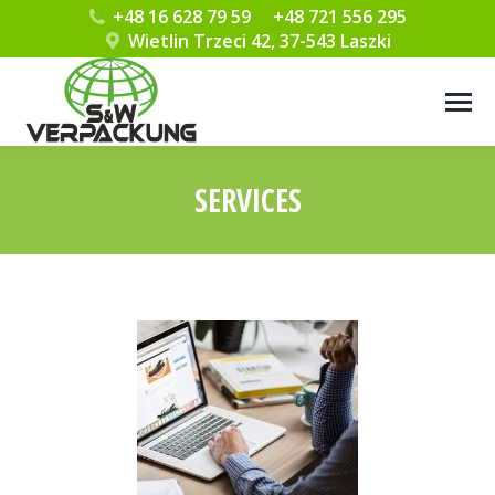
+48 16 628 79 59
+48 721 556 295
Wietlin Trzeci 42, 37-543 Laszki
SERVICES
Jesteś tutaj: