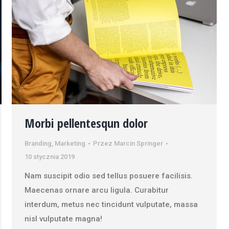
Morbi pellentesqun dolor
Branding
,
Marketing
Przez
Marcin Springer
10 stycznia 2019
Nam suscipit odio sed tellus posuere facilisis.
Maecenas ornare arcu ligula. Curabitur
interdum, metus nec tincidunt vulputate, massa
nisl vulputate magna!