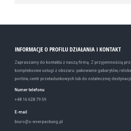
INFORMACJE O PROFILU DZIAŁANIA I KONTAKT
Zapraszamy do kontaktu z naszą firmą. Z przyjemnością prz
kompleksowe usługi z obszaru: pakowanie gabarytów, relok
portów, centr przeładunkowych lub do ostatecznej destynacji
Numer telefonu
+48 16 628 79 59
E-mail
biuro@s-wverpackung.pl