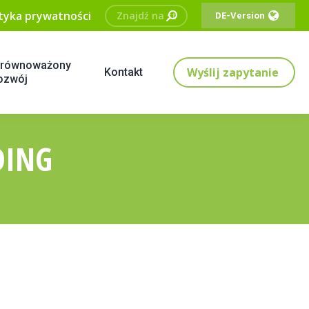
Szukaj:
ityka prywatności
DE-Version
równoważony
Wyślij zapytanie
Kontakt
ozwój
DING