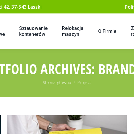
i 42, 37-543 Laszki
Pol
Sztauowanie
Relokacja
Z
O Firmie
owe
kontenerów
maszyn
r
TFOLIO ARCHIVES:
BRAN
Jesteś tutaj:
Strona główna
Project