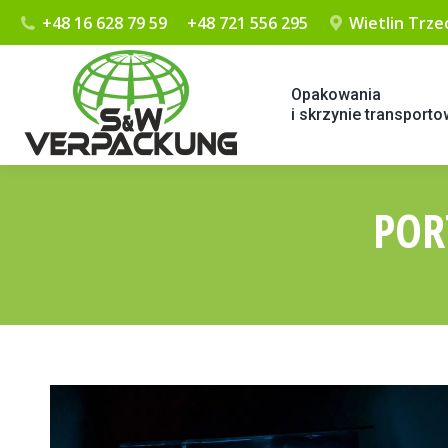
+48 16 628 79 59
+48 721 556 295
Wietlin Trzec
Opakowania
i skrzynie transport
POR