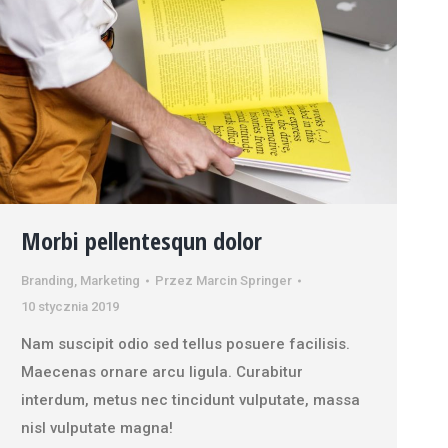
Morbi pellentesqun dolor
Branding
,
Marketing
Przez
Marcin Springer
10 stycznia 2019
Nam suscipit odio sed tellus posuere facilisis.
Maecenas ornare arcu ligula. Curabitur
interdum, metus nec tincidunt vulputate, massa
nisl vulputate magna!