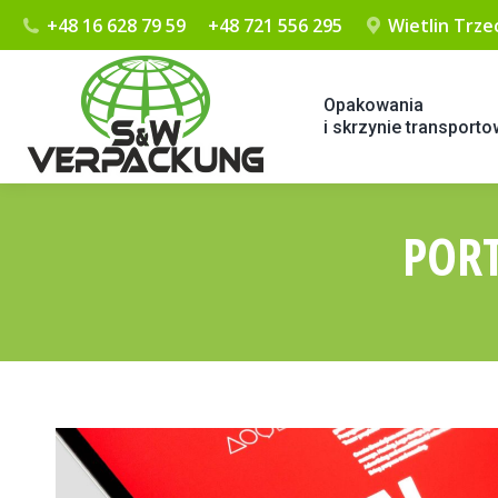
+48 16 628 79 59
+48 721 556 295
Wietlin Trzec
Opakowania
i skrzynie transport
PORT