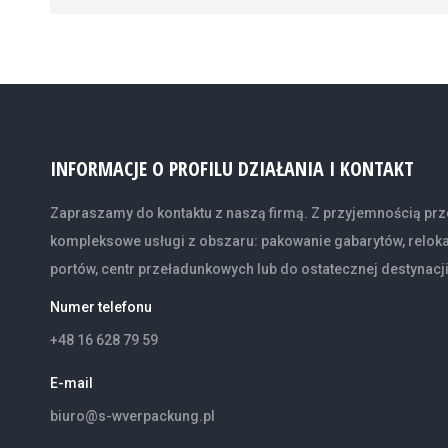
INFORMACJE O PROFILU DZIAŁANIA I KONTAKT
Zapraszamy do kontaktu z naszą firmą. Z przyjemnością prz
kompleksowe usługi z obszaru: pakowanie gabarytów, relok
portów, centr przeładunkowych lub do ostatecznej destynacji
Numer telefonu
+48 16 628 79 59
E-mail
biuro@s-wverpackung.pl